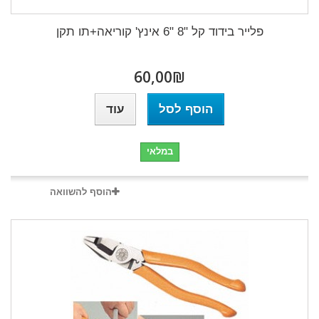
פלייר בידוד קל "8 "6 אינץ' קוריאה+תו תקן
₪‎60,00
הוסף לסל
עוד
במלאי
הוסף להשוואה