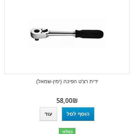
ידית רצ'ט הפיכה (ימין-שמאל)
₪‎58,00
הוסף לסל
עוד
במלאי