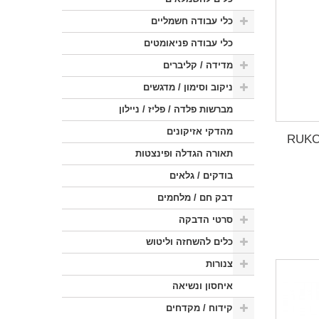
כלי עבודה חשמליים
כלי עבודה פניאומטים
מדידה / קליברים
ניקוב וסימון / מדגשים
מברשות פלדה / פליז / ניילון
מהדקי אזיקונים
רז משולב מקדח תוצרת RUKO
תאורה הגדלה ופינצטות
בודקים / גלאים
דבק חם / מלחמים
סרטי הדבקה
כלים להשחזה וליטוש
צנורות
איחסון ונשיאה
קידוח / מקדחים