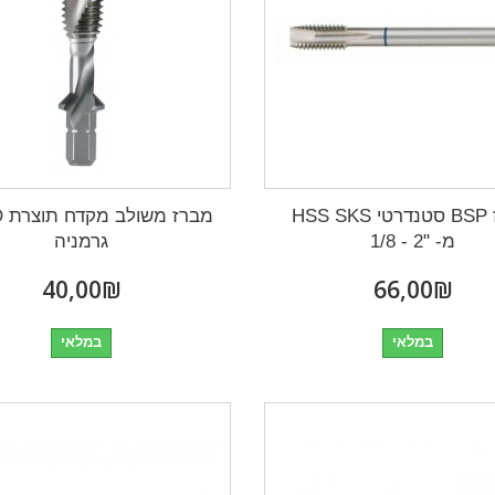
מברז BSP סטנדרטי HSS SKS
מב
מ- "2 - 1/8
גרמניה
₪‎40,00
₪‎66,00
במלאי
במלאי