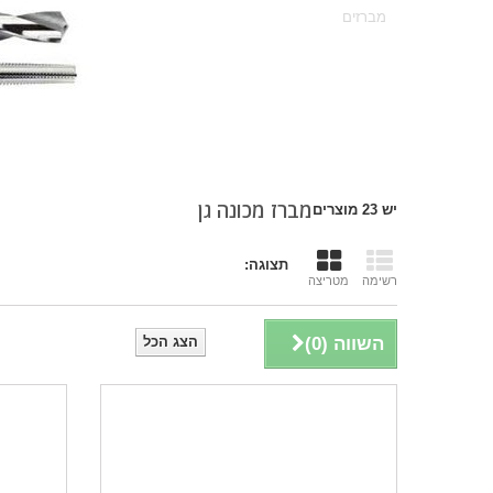
מברזים
מברז מכונה גן
יש 23 מוצרים
תצוגה:
רשימה
מטריצה
השווה (
0
)
הצג הכל