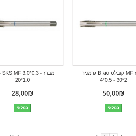
מברז MF קובלט סוג B גרמניה
מברז S SKS MF 3.0*0.3
20*1.0
2*30 - 0.5*4
₪‎28,00
₪‎50,00
במלאי
במלאי