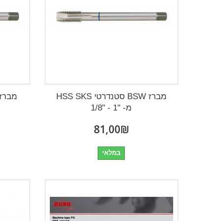
מברז BSW סטנדרטי HSS SKS
מ- "1 - "1/8
₪‎81,00
במלאי