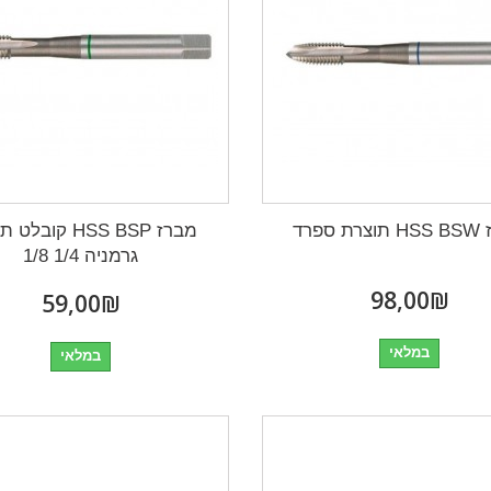
 ספרד
מברז HSS BSP קובל
גרמניה 1/4 1/8
₪‎98,00
₪‎59,00
במלאי
במלאי