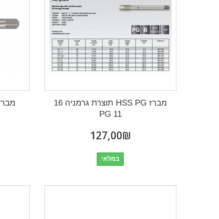
מברז HSS PG תוצרת גרמניה 16
מברז HSS BSW תוצרת
PG 11
₪‎127,00
במלאי