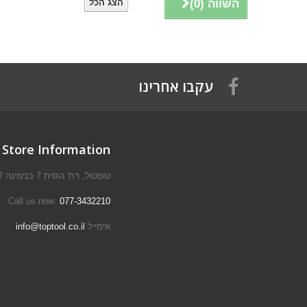
השווה (
0
)
הצג הכל
עקבו אחרינו
Store Information
טופטול, רח' הגזית 7 בנימינה 3054527
Call us now:
077-3432210
אימייל
info@toptool.co.il