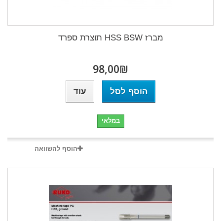
מברז HSS BSW תוצרת ספרד
₪‎98,00
הוסף לסל
עוד
במלאי
הוסף להשוואה