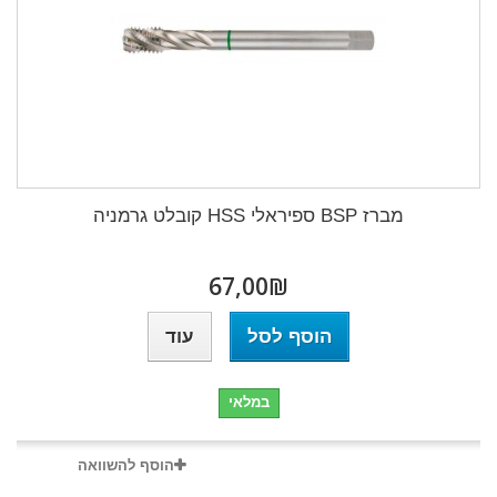
מברז BSP ספיראלי HSS קובלט גרמניה
₪‎67,00
הוסף לסל
עוד
במלאי
הוסף להשוואה