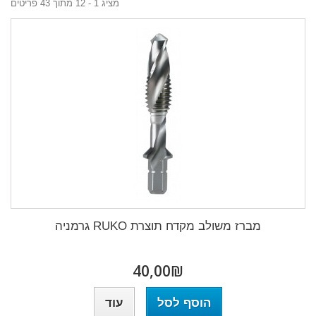
מציג 1 - 12 מתוך 43 פריטים
מברז משולב מקדח תוצרת RUKO גרמניה
₪‎40,00
הוסף לסל
עוד