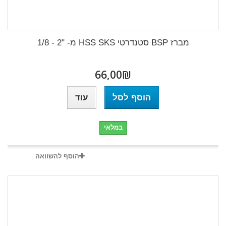
מברז BSP סטנדרטי HSS SKS מ- "2 - 1/8
₪‎66,00
הוסף לסל
עוד
במלאי
הוסף להשוואה