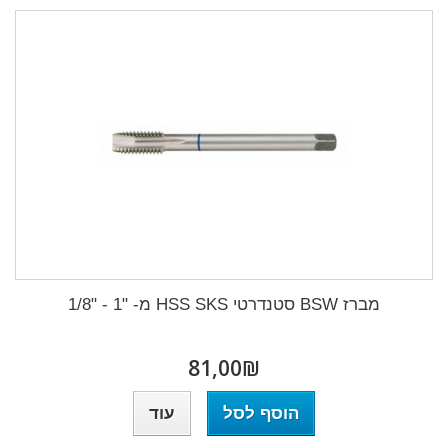
מברז BSW סטנדרטי HSS SKS מ- "1 - "1/8
₪‎81,00
הוסף לסל
עוד