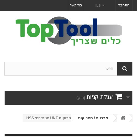
התחבר
צור קשר
ILS
עגלת קניות
(ריק)
מברזים / מחרוקות
מחרוקות UNF סטנדרטי HSS