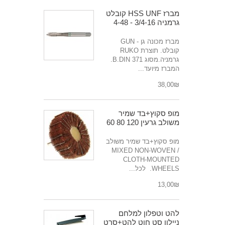
מברז HSS UNF קובלט
גרמניה 3/4-16 - 4-48
מברז מכונה גן - GUN
קובלט. תוצרת RUKO
גרמניה.מסוג B.DIN 371.
המברז מיועד...
₪‎38,00
מופ סקוץ+בד שמיר
משולב גרעין 120 80 60
מופ סקוץ+בד שמיר משולב
MIXED NON-WOVEN /
CLOTH-MOUNTED
WHEELS. לכל...
₪‎13,00
להט וטפלון למלחם
ניילון סט חוט להט+סרט