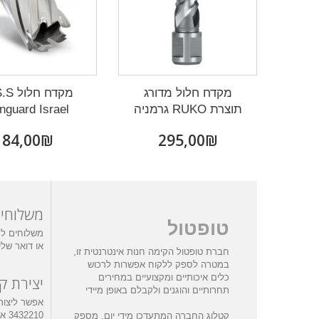
מקדח חלול מדורג
מקדח חל
תוצרת RUKO גרמניה
nguard Israel
₪‎84,00
₪‎295,00
משלוחי
טופטול
משלוחים לכ
או דואר של
חברת טופטול הקימה חנות אינטרנטית זו,
במטרה לספק ללקוח אפשרות לרכוש
כלים איכותיים ומקצועיים במחירים
יצירת ק
תחרותיים והוגנים ולקבלם באופן מיידי
210
קטלוג החברה המתעדכן מידי יום, מספק