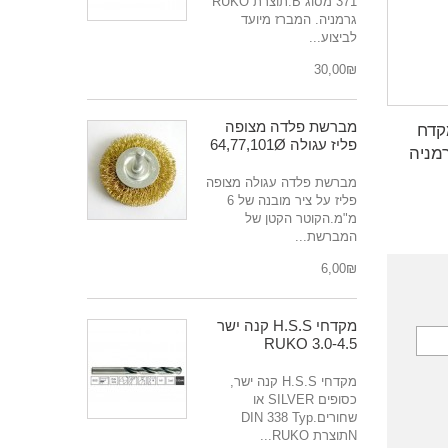
371 מסוג B.תוצרת RUKO
גרמניה. המברז מיועד
לביצוע...
₪‎30,00
מברשת פלדה מצופה
קדח
פליז עגולה 64,77,101Ø
מברשת פלדה עגולה מצופה
פליז על ציר מובנה של 6
מ"מ.הקוטר הקטן של
המברשת...
₪‎6,00
מקדחי H.S.S קנה ישר
3.0-4.5 RUKO
מקדחי H.S.S קנה ישר,
כסופים SILVER או
שחורים.DIN 338 Typ
Nתוצרת RUKO...