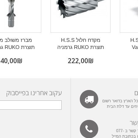
ול H.S.S
מקדח חלול H.S.S
מברז משולב מ
Va
תוצרת RUKO גרמניה
תוצרת RUKO גרמניה
₪‎40,00
₪‎222,00
ם
עקוב אחרינו בפייסבוק
ל הארץ בדואר רשום
יחים עד דלת הבית
שר
אפשר ליצור קשר ב 077-
3432 או בכתובת המייל