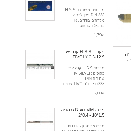
מקדחים מושחזים H.S.S
DIN 338.ניתן לרכוש
מקדחים בודדים, או
בחבילה:עד קוטר...
₪‎1,79
מקדחי H.S.S קנה ישר
יה
0.3-12.9 TIVOLY
D
מקדחי H.S.S קנה ישר,
כסופים SILVER או
שחורים.DIN
338תוצרת TIVOLY צרפת....
₪‎15,00
מברז MM סוג B גרמניה
1.5*10 - 0.4*2
מברז מכונה גן - GUN DIN