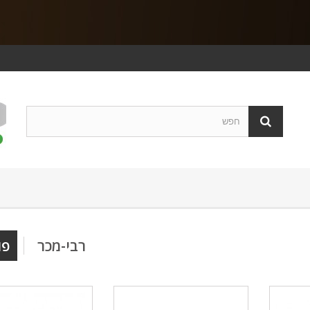
רבי-מכר
פו