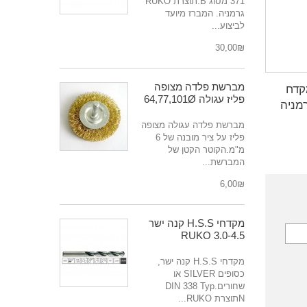
371 מסוג B.תוצרת RUKO
גרמניה. המברז מיועד
לביצוע...
₪‎30,00
מברשת פלדה מצופה
קדח
פליז עגולה 64,77,101Ø
מברשת פלדה עגולה מצופה
פליז על ציר מובנה של 6
מ"מ.הקוטר הקטן של
המברשת...
₪‎6,00
מקדחי H.S.S קנה ישר
3.0-4.5 RUKO
מקדחי H.S.S קנה ישר,
כסופים SILVER או
שחורים.DIN 338 Typ
Nתוצרת RUKO...