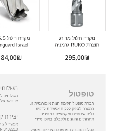
מקדח חלול מדורג
מקדח חל
תוצרת RUKO גרמניה
nguard Israel
₪‎84,00
₪‎295,00
משלוחי
טופטול
משלוחים לכ
או דואר של
חברת טופטול הקימה חנות אינטרנטית זו,
במטרה לספק ללקוח אפשרות לרכוש
כלים איכותיים ומקצועיים במחירים
יצירת ק
תחרותיים והוגנים ולקבלם באופן מיידי
210
קטלוג החברה המתעדכן מידי יום, מספק