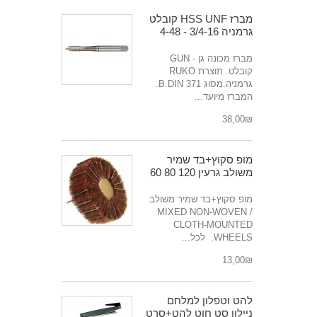
מברז HSS UNF קובלט
גרמניה 3/4-16 - 4-48
מברז מכונה גן - GUN
קובלט. תוצרת RUKO
גרמניה.מסוג B.DIN 371.
המברז מיועד...
₪‎38,00
מופ סקוץ+בד שמיר
משולב גרעין 120 80 60
מופ סקוץ+בד שמיר משולב
MIXED NON-WOVEN /
CLOTH-MOUNTED
WHEELS. לכל...
₪‎13,00
להט וטפלון למלחם
ניילון סט חוט להט+סרט