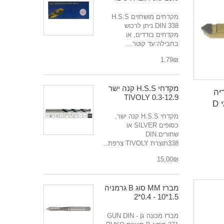
מקדחים מושחזים H.S.S
DIN 338.ניתן לרכוש
מקדחים בודדים, או
בחבילה:עד קוטר...
₪‎1,79
מקדחי H.S.S קנה ישר
יה
0.3-12.9 TIVOLY
D
מקדחי H.S.S קנה ישר,
כסופים SILVER או
שחורים.DIN
338תוצרת TIVOLY צרפת....
₪‎15,00
מברז MM סוג B גרמניה
1.5*10 - 0.4*2
מברז מכונה גן - GUN DIN