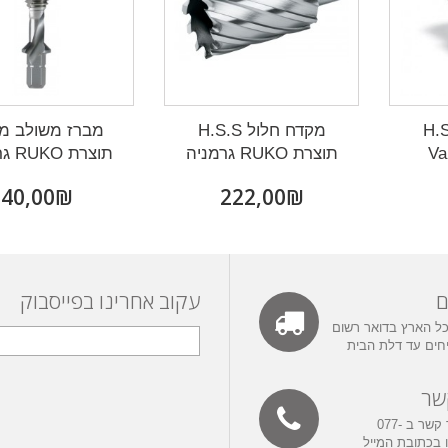
ול H.S.S
מקדח חלול H.S.S
מברז משולב מ
Va
תוצרת RUKO גרמניה
תוצרת RUKO גרמניה
₪‎40,00
₪‎222,00
ם
עקוב אחרינו בפייסבוק
ל הארץ בדואר רשום
יחים עד דלת הבית
שר
אפשר ליצור קשר ב 077-
3432 או בכתובת המייל