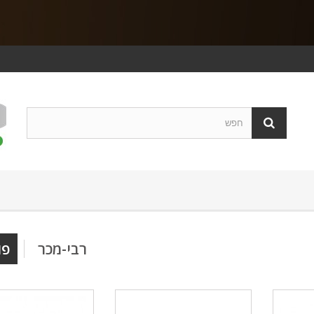
רבי-מכר
פו